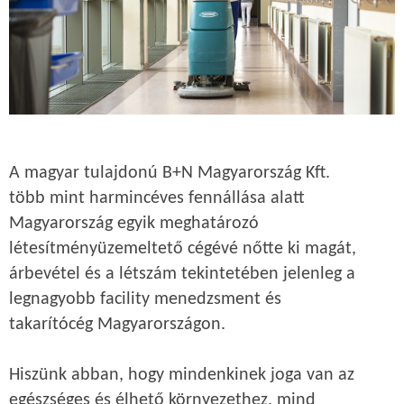
A magyar tulajdonú B+N Magyarország Kft.
több mint harmincéves fennállása alatt
Magyarország egyik meghatározó
létesítményüzemeltető cégévé nőtte ki magát,
árbevétel és a létszám tekintetében jelenleg a
legnagyobb facility menedzsment és
takarítócég Magyarországon.
Hiszünk abban, hogy mindenkinek joga van az
egészséges és élhető környezethez, mind