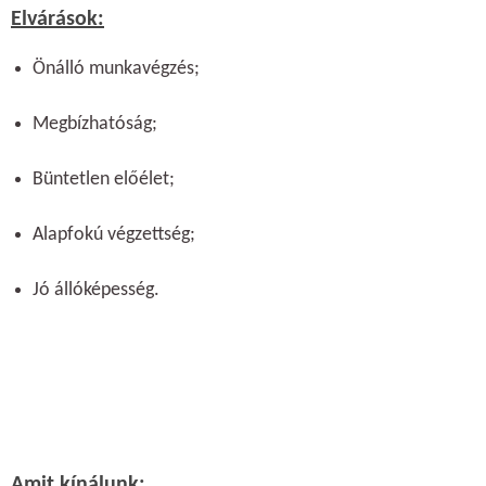
Elvárások:
Önálló munkavégzés;
Megbízhatóság;
Büntetlen előélet;
Alapfokú végzettség;
Jó állóképesség.
Amit kínálunk: