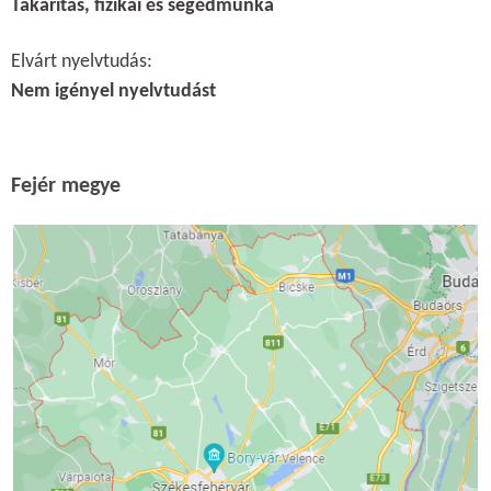
Takarítás, fizikai és segédmunka
Elvárt nyelvtudás:
Nem igényel nyelvtudást
Fejér megye