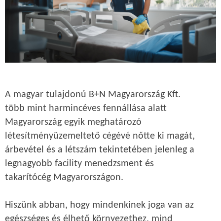
A magyar tulajdonú B+N Magyarország Kft.
több mint harmincéves fennállása alatt
Magyarország egyik meghatározó
létesítményüzemeltető cégévé nőtte ki magát,
árbevétel és a létszám tekintetében jelenleg a
legnagyobb facility menedzsment és
takarítócég Magyarországon.
Hiszünk abban, hogy mindenkinek joga van az
egészséges és élhető környezethez, mind