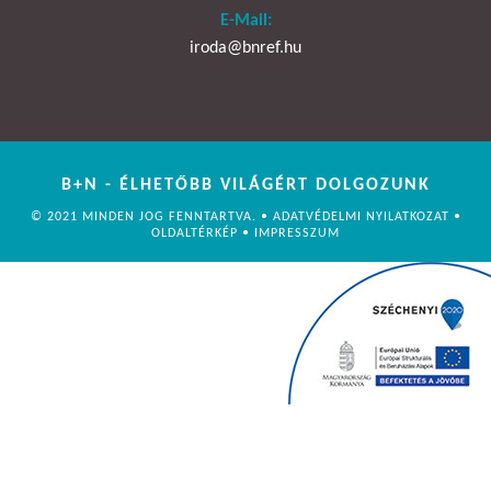
E-Mail:
iroda@bnref.hu
B+N - ÉLHETŐBB VILÁGÉRT DOLGOZUNK
© 2021 MINDEN JOG FENNTARTVA. •
ADATVÉDELMI NYILATKOZAT
•
OLDALTÉRKÉP
•
IMPRESSZUM