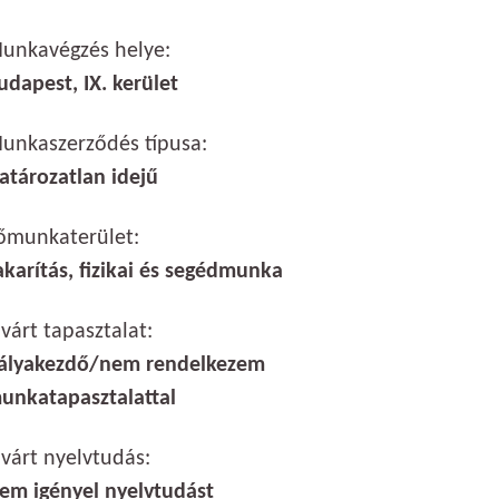
unkavégzés helye:
udapest, IX. kerület
unkaszerződés típusa:
atározatlan idejű
őmunkaterület:
akarítás, fizikai és segédmunka
lvárt tapasztalat:
ályakezdő/nem rendelkezem
unkatapasztalattal
lvárt nyelvtudás:
em igényel nyelvtudást