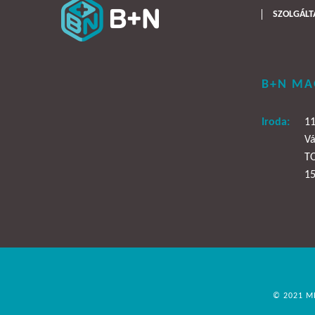
SZOLGÁLT
B+N MA
Iroda:
11
Vá
T
15
© 2021 M