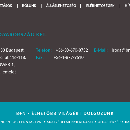
ATÁSOK
RÓLUNK
ÁLLÁSLEHETŐSÉG
ELÉRHETŐSÉGEK
HÍ
GYARORSZÁG KFT.
33 Budapest,
Telefon:
+36-30-670-8752
E-Mail:
iroda@bn
ci út 116-118.
Fax:
+36-1-877-9610
OWER 1,
. emelet
B+N - ÉLHETŐBB VILÁGÉRT DOLGOZUNK
INDEN JOG FENNTARTVA. •
ADATVÉDELMI NYILATKOZAT
•
OLDALTÉRKÉP
•
IM