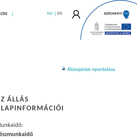
HU
EN
SZRE
Állásajánlat nyomtatása
Z ÁLLÁS
ALAPINFORMÁCIÓI
unkaidő:
észmunkaidő