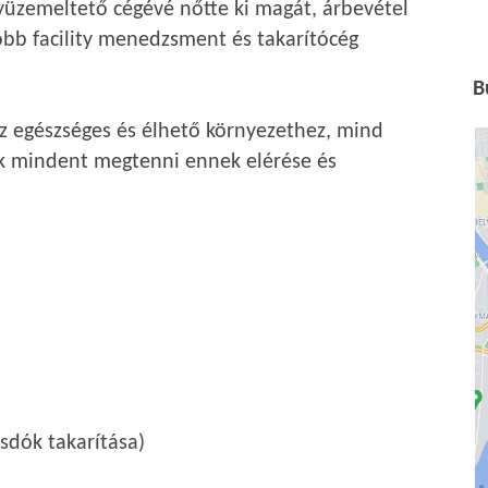
üzemeltető cégévé nőtte ki magát, árbevétel
obb facility menedzsment és takarítócég
B
z egészséges és élhető környezethez, mind
k mindent megtenni ennek elérése és
osdók takarítása)