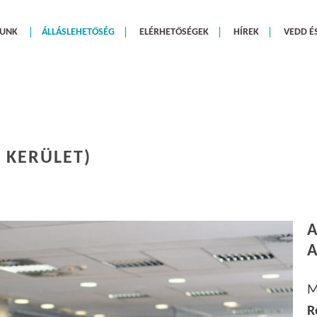
LUNK
ÁLLÁSLEHETŐSÉG
ELÉRHETŐSÉGEK
HÍREK
VEDD É
. KERÜLET)
A
M
R