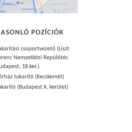
HASONLÓ POZÍCIÓK
akarítási csoportvezető (Liszt
erenc Nemzetközi Repülőtér,
udapest, 18.ker.)
órház takarító (Kecskemét)
akarító (Budapest X. kerület)