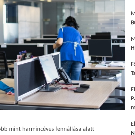
M
B
M
H
F
T
E
P
m
E
bb mint harmincéves fennállása alatt
N