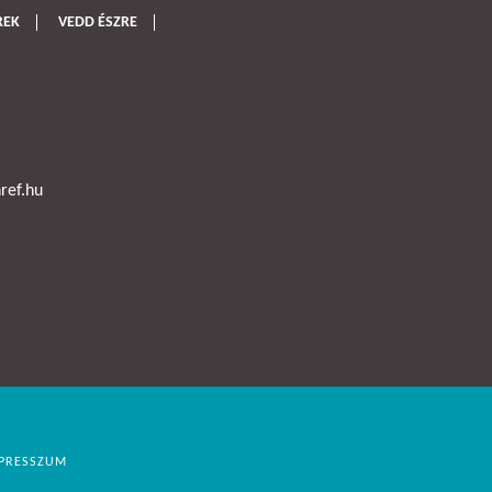
REK
VEDD ÉSZRE
ref.hu
PRESSZUM