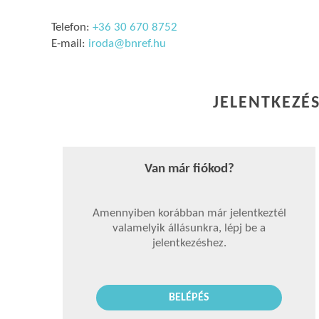
Telefon:
+36 30 670 8752
E-mail:
iroda@bnref.hu
JELENTKEZÉS
Van már fiókod?
Amennyiben korábban már jelentkeztél
valamelyik állásunkra, lépj be a
jelentkezéshez.
BELÉPÉS