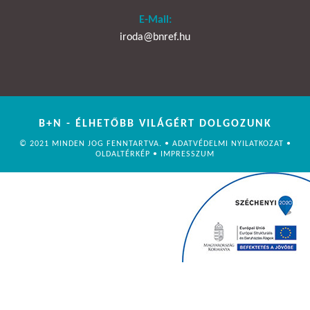
E-Mail:
iroda@bnref.hu
B+N - ÉLHETŐBB VILÁGÉRT DOLGOZUNK
© 2021 MINDEN JOG FENNTARTVA. •
ADATVÉDELMI NYILATKOZAT
•
OLDALTÉRKÉP
•
IMPRESSZUM